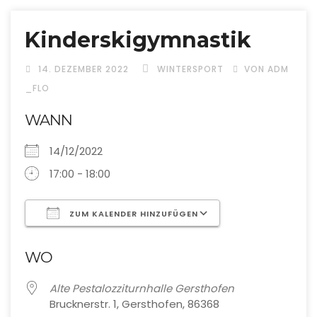
Kinderskigymnastik
14. DEZEMBER 2022
WINTERSPORT
VON ADM
_FLO
WANN
14/12/2022
17:00 - 18:00
ZUM KALENDER HINZUFÜGEN
ICS herunterladen
Google Kalende
WO
Alte Pestalozziturnhalle Gersthofen
Brucknerstr. 1, Gersthofen, 86368