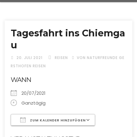
Tagesfahrt ins Chiemga
u
20. JULI 2021
REISEN
VON NATURFREUNDE GE
RSTHOFEN REISEN
WANN
20/07/2021
Ganztägig
ZUM KALENDER HINZUFÜGEN
ICS herunterladen
Google Kalende