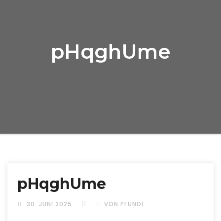
pHqghUme
pHqghUme
30. JUNI 2025
VON PFUNDI