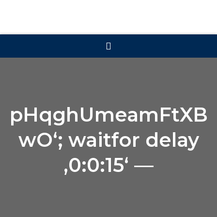
pHqghUmeamFtXB
wO‘; waitfor delay
‚0:0:15‘ —