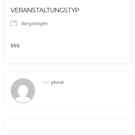
ICS herunterladen
Google Kalende
VERANSTALTUNGSTYP
Bergsteigen
555
von
pfundi