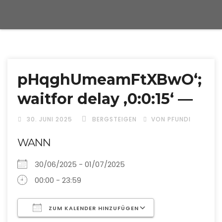
pHqghUmeamFtXBwO‘;
waitfor delay ‚0:0:15‘ —
30. JUNI 2025
BERGSTEIGEN
VON PFUNDI
WANN
30/06/2025 - 01/07/2025
00:00 - 23:59
ZUM KALENDER HINZUFÜGEN