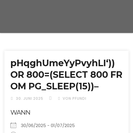
pHqghUmeYyPvyhLI‘))
OR 800=(SELECT 800 FR
OM PG_SLEEP(15))–
30. JUNI 2025
VON PFUNDI
WANN
30/06/2025 - 01/07/2025