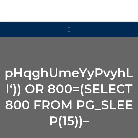
pHqghUmeYyPvyhL
I‘)) OR 800=(SELECT
800 FROM PG_SLEE
P(15))–