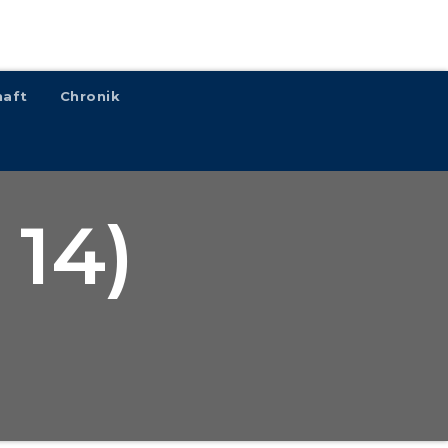
haft
Chronik
 14)