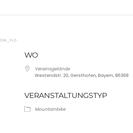
ADM_FLO
WO
Vereinsgelände
Westendstr. 20, Gersthofen, Bayern, 86368
VERANSTALTUNGSTYP
oogle Kalender
iCalendar
Mountainbike