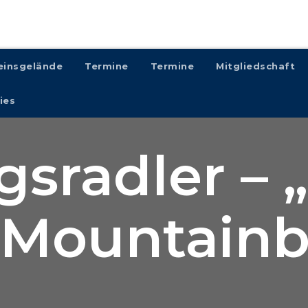
einsgelände
Termine
Termine
Mitgliedschaft
ies
gsradler – 
 Mountainb