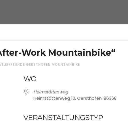
„After-Work Mountainbike“
ATURFREUNDE GERSTHOFEN MOUNTAINBIKE
WO
Heimstättenweg
Heimstättenweg 10, Gersthofen, 86368
VERANSTALTUNGSTYP