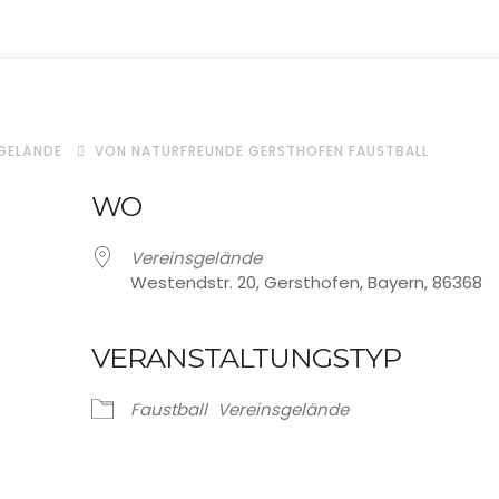
GELÄNDE
VON NATURFREUNDE GERSTHOFEN FAUSTBALL
WO
Vereinsgelände
Westendstr. 20, Gersthofen, Bayern, 86368
VERANSTALTUNGSTYP
oogle Kalender
iCalendar
Faustball
Vereinsgelände