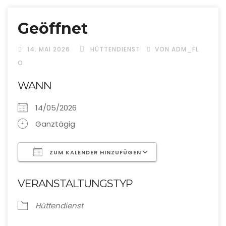
Geöffnet
14. MAI 2026
HÜTTENDIENST
VON ADM_FL
O
WANN
14/05/2026
Ganztägig
ZUM KALENDER HINZUFÜGEN
ICS herunterladen
Google Kalende
VERANSTALTUNGSTYP
Hüttendienst