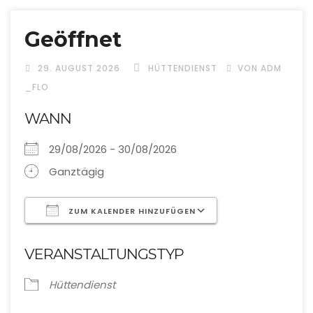
Geöffnet
29. AUGUST 2026
HÜTTENDIENST
VON ADM
_FLO
WANN
29/08/2026 - 30/08/2026
Ganztägig
ZUM KALENDER HINZUFÜGEN
ICS herunterladen
Google Kalend
VERANSTALTUNGSTYP
Hüttendienst