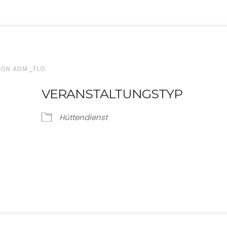
VON ADM_FLO
VERANSTALTUNGSTYP
Hüttendienst
oogle Kalender
iCalendar