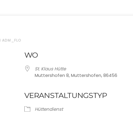
N ADM_FLO
WO
St. Klaus Hütte
Muttershofen 8, Muttershofen, 86456
VERANSTALTUNGSTYP
oogle Kalender
iCalendar
Hüttendienst