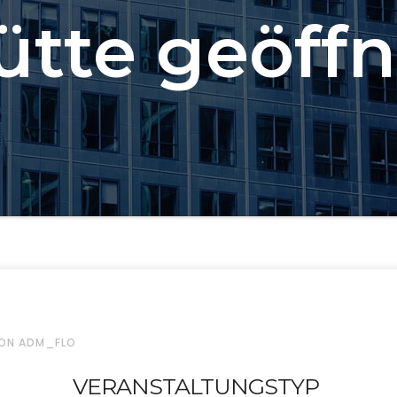
ütte geöffn
ON ADM_FLO
VERANSTALTUNGSTYP