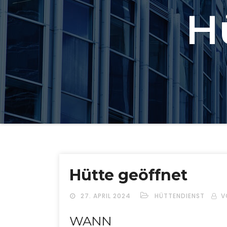
H
Hütte geöffnet
27. APRIL 2024
HÜTTENDIENST
V
WANN