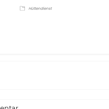
Hüttendienst
oogle Kalender
iCalendar
entar