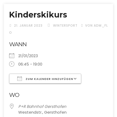
Kinderskikurs
21. JANUAR 2023
WINTERSPORT
VON ADM_FL
O
WANN
21/01/2023
06:45 - 19:00
ZUM KALENDER HINZUFÜGEN
ICS herunterladen
Google Kalende
WO
P+R Bahnhof Gersthofen
Westendstr., Gersthofen