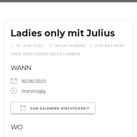
Ladies only mit Julius
18. JUNI 2023
MOUNTAINBIKE
VON NATURFRE
UNDE GERSTHOFEN MOUNTAINBIKE
WANN
18/06/2023
Ganztägig
ZUM KALENDER HINZUFÜGEN
ICS herunterladen
Google Kalende
WO