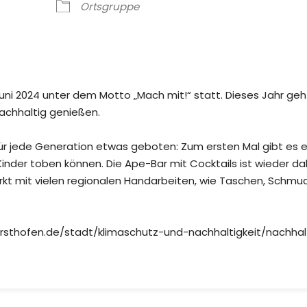
oogle Kalender
iCalendar
Ortsgruppe
Juni 2024 unter dem Motto „Mach mit!“ statt. Dieses Jahr geh
achhaltig genießen.
 für jede Generation etwas geboten: Zum ersten Mal gibt es 
Kinder toben können. Die Ape-Bar mit Cocktails ist wieder da
kt mit vielen regionalen Handarbeiten, wie Taschen, Schmuc
gersthofen.de/stadt/klimaschutz-und-nachhaltigkeit/nachhal