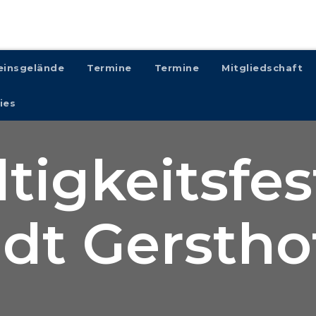
einsgelände
Termine
Termine
Mitgliedschaft
ies
igkeitsfes
adt Gerstho