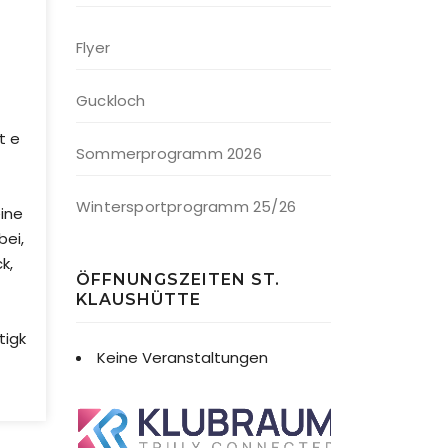
Office 365
Outlook Live
Flyer
Guckloch
t e
Sommerprogramm 2026
Wintersportprogramm 25/26
eine
bei,
k,
ÖFFNUNGSZEITEN ST.
KLAUSHÜTTE
tigk
Keine Veranstaltungen