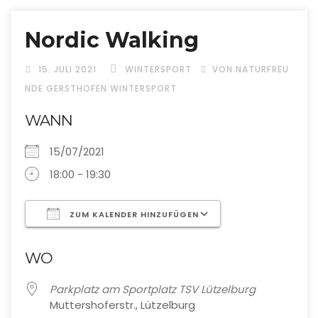
Nordic Walking
15. JULI 2021
WINTERSPORT
VON NATURFREU
NDE GERSTHOFEN WINTERSPORT
WANN
15/07/2021
18:00 - 19:30
ZUM KALENDER HINZUFÜGEN
ICS herunterladen
Google Kalende
WO
Parkplatz am Sportplatz TSV Lützelburg
Muttershoferstr., Lützelburg