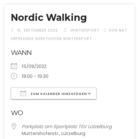
Nordic Walking
15. SEPTEMBER 2022
WINTERSPORT
VON NAT
URFREUNDE GERSTHOFEN WINTERSPORT
WANN
15/09/2022
18:00 - 19:30
ZUM KALENDER HINZUFÜGEN
ICS herunterladen
Google Kalende
WO
Parkplatz am Sportplatz TSV Lützelburg
Muttershoferstr., Lützelburg