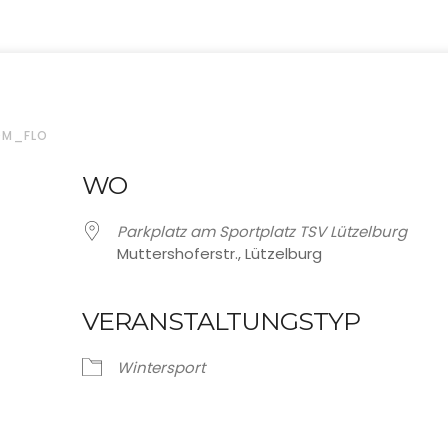
DM_FLO
WO
Parkplatz am Sportplatz TSV Lützelburg
Muttershoferstr., Lützelburg
VERANSTALTUNGSTYP
oogle Kalender
iCalendar
Wintersport