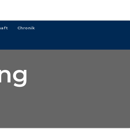
haft
Chronik
ing