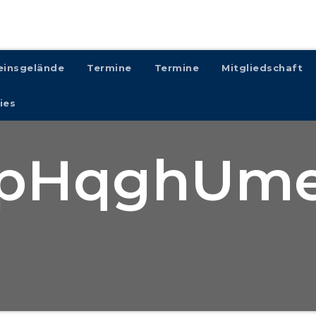
einsgelände
Termine
Termine
Mitgliedschaft
ies
pHqghUm