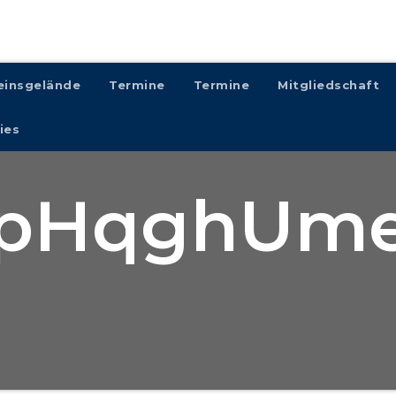
einsgelände
Termine
Termine
Mitgliedschaft
ies
pHqghUm