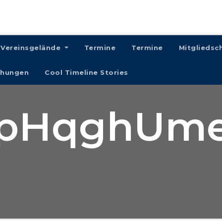
Vereinsgelände
Termine
Termine
Mitgliedsc
chungen
Cool Timeline Stories
pHqghUm