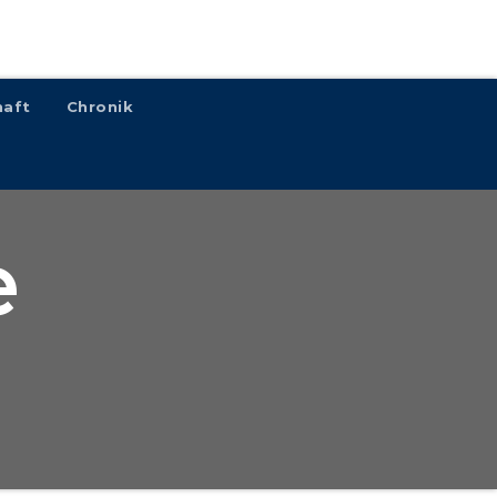
haft
Chronik
e