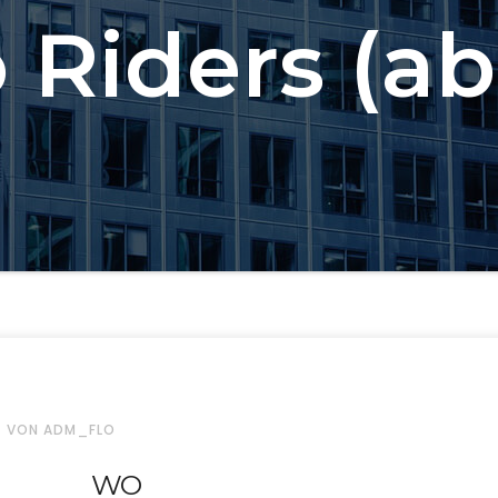
 Riders (ab
VON ADM_FLO
WO