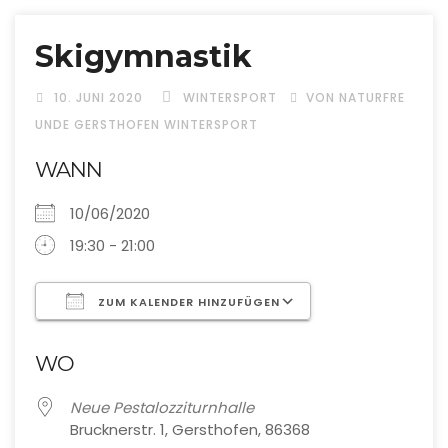
Skigymnastik
10. JUNI 2020
WINTERSPORT
VON NATURFRE
UNDE GERSTHOFEN WINTERSPORT
WANN
10/06/2020
19:30 - 21:00
ZUM KALENDER HINZUFÜGEN
ICS herunterladen
Google Kalende
WO
Neue Pestalozziturnhalle
Brucknerstr. 1, Gersthofen, 86368