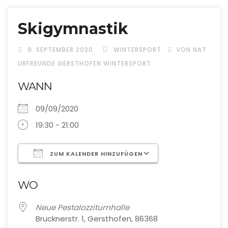
Skigymnastik
9. SEPTEMBER 2020
WINTERSPORT
VON NAT
URFREUNDE GERSTHOFEN WINTERSPORT
WANN
09/09/2020
19:30 - 21:00
ZUM KALENDER HINZUFÜGEN
ICS herunterladen
Google Kalend
WO
Neue Pestalozziturnhalle
Brucknerstr. 1, Gersthofen, 86368